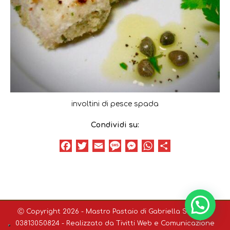
involtini di pesce spada
Condividi su:
Facebook
Twitter
Email
Message
Messenger
WhatsApp
Condividi
Ⓒ Copyright 2026 - Mastro Pastaio di Gabriella Sodini P.I.
03813050824 - Realizzato da
Tivitti Web e Comunicazione