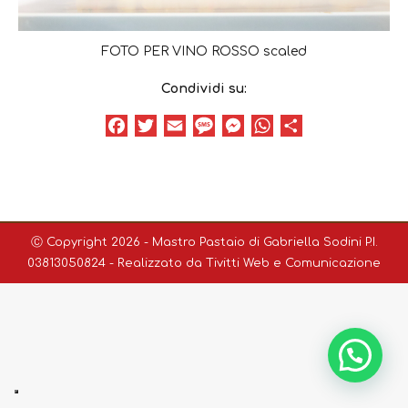
FOTO PER VINO ROSSO scaled
Condividi su:
Facebook
Twitter
Email
Message
Messenger
WhatsApp
Condividi
Ⓒ Copyright 2026 - Mastro Pastaio di Gabriella Sodini P.I.
03813050824 - Realizzato da
Tivitti Web e Comunicazione