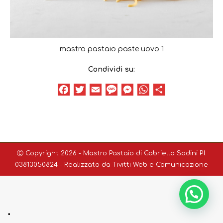
mastro pastaio paste uovo 1
Condividi su:
Facebook
Twitter
Email
Message
Messenger
WhatsApp
Condividi
Ⓒ Copyright 2026 - Mastro Pastaio di Gabriella Sodini P.I.
03813050824 - Realizzato da
Tivitti Web e Comunicazione