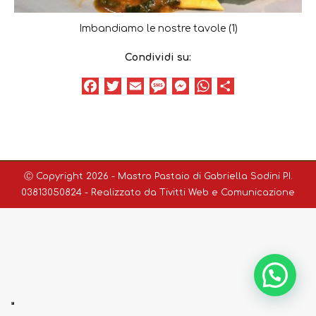
Imbandiamo le nostre tavole (1)
Condividi su:
Facebook
Twitter
Email
Message
Messenger
WhatsApp
Condividi
Ⓒ Copyright 2026 - Mastro Pastaio di Gabriella Sodini P.I.
03813050824 - Realizzato da
Tivitti Web e Comunicazione