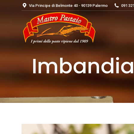
Via Principe di Belmonte 40 - 90139 Palermo
091 32
Imbandiam