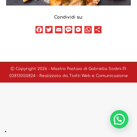
Condividi su:
Facebook
Twitter
Email
Message
Messenger
WhatsApp
Condividi
Ⓒ Copyright 2026 - Mastro Pastaio di Gabriella Sodini P.I.
03813050824 - Realizzato da
Tivitti Web e Comunicazione