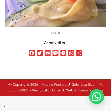
calle
Condividi su:
Facebook
Twitter
Email
Message
Messenger
WhatsApp
Condividi
Ⓒ Copyright 2026 - Mastro Pastaio di Gabriella Sodini P.I.
03813050824 - Realizzato da
Tivitti Web e Comunicazione