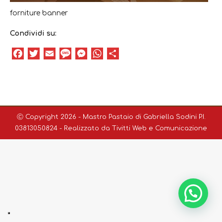
forniture banner
Condividi su:
Facebook
Twitter
Email
Message
Messenger
WhatsApp
Condividi
Ⓒ Copyright 2026 - Mastro Pastaio di Gabriella Sodini P.I.
03813050824 - Realizzato da
Tivitti Web e Comunicazione