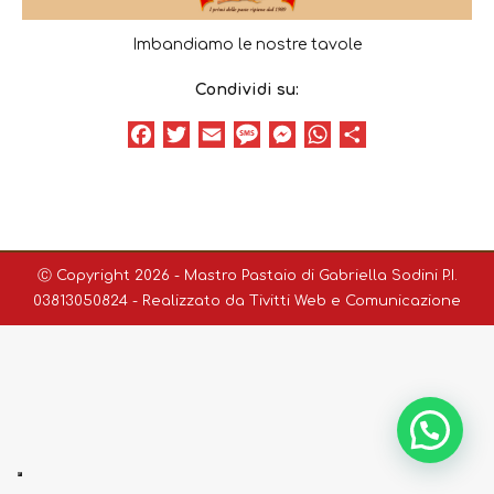
Imbandiamo le nostre tavole
Condividi su:
Facebook
Twitter
Email
Message
Messenger
WhatsApp
Condividi
Ⓒ Copyright 2026 - Mastro Pastaio di Gabriella Sodini P.I.
03813050824 - Realizzato da
Tivitti Web e Comunicazione