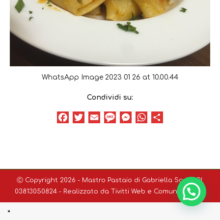
WhatsApp Image 2023 01 26 at 10.00.44
Condividi su:
Facebook
Twitter
Email
Message
Messenger
WhatsApp
Condividi
Ⓒ Copyright 2026 - Mastro Pastaio di Gabriella Sodini P.I.
03813050824 - Realizzato da
Tivitti Web e Comunicazione