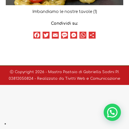
Imbandiamo le nostre tavole (1)
Condividi su:
Facebook
Twitter
Email
Message
Messenger
WhatsApp
Condividi
Ⓒ Copyright 2026 - Mastro Pastaio di Gabriella Sodini P.I.
03813050824 - Realizzato da
Tivitti Web e Comunicazione