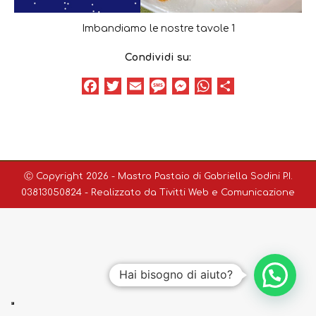
Imbandiamo le nostre tavole 1
Condividi su:
Facebook
Twitter
Email
Message
Messenger
WhatsApp
Condividi
Ⓒ Copyright 2026 - Mastro Pastaio di Gabriella Sodini P.I.
03813050824 - Realizzato da
Tivitti Web e Comunicazione
Hai bisogno di aiuto?