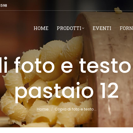
1598
HOME
PRODOTTI
EVENTI
FORN
i foto e test
pastaio 12
You are here:
Home
Copia di foto e testo…