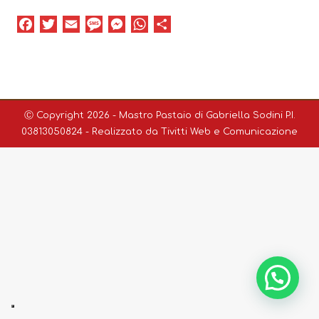
Facebook
Twitter
Email
Message
Messenger
WhatsApp
Condividi
Ⓒ Copyright 2026 - Mastro Pastaio di Gabriella Sodini P.I.
03813050824 - Realizzato da
Tivitti Web e Comunicazione