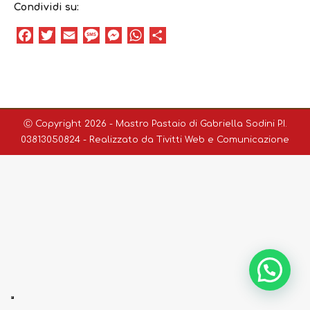
Condividi su:
Facebook
Twitter
Email
Message
Messenger
WhatsApp
Condividi
Ⓒ Copyright 2026 - Mastro Pastaio di Gabriella Sodini P.I.
03813050824 - Realizzato da
Tivitti Web e Comunicazione