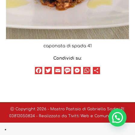
caponata di spada 41
Condividi su:
Facebook
Twitter
Email
Message
Messenger
WhatsApp
Condividi
Ⓒ Copyright 2026 - Mastro Pastaio di Gabriella Sodini P.I.
03813050824 - Realizzato da
Tivitti Web e Comunicazione