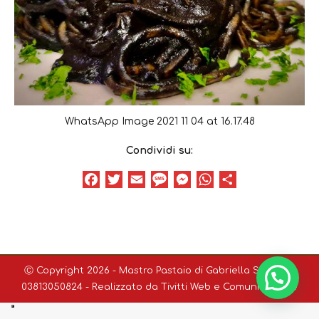
WhatsApp Image 2021 11 04 at 16.17.48
Condividi su:
Facebook
Twitter
Email
Message
Messenger
WhatsApp
Condividi
Ⓒ Copyright 2026 - Mastro Pastaio di Gabriella Sodini P.I.
03813050824 - Realizzato da
Tivitti Web e Comunicazione