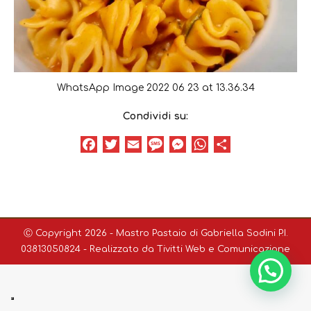
WhatsApp Image 2022 06 23 at 13.36.34
Condividi su:
Facebook
Twitter
Email
Message
Messenger
WhatsApp
Condividi
Ⓒ Copyright 2026 - Mastro Pastaio di Gabriella Sodini P.I.
03813050824 - Realizzato da
Tivitti Web e Comunicazione