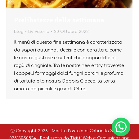
Prelibatezze della settimana
Blog
By
Valeria
20 Ottobre 2022
Il menù di questo fine settimana è caratterizzato
da sapori autunnali decisi e con carattere, come
le nostre gustose e autentiche pappardelle al
ragù di cinghiale. Tra le nostre new entry troverete
i cappelli formaggi dolci funghi porcini e profumo
di tartufo e la nostra Doppia Ciocco, la torta
amata da piccoli e grandi. Oltre…
Ⓒ Copyright 2026 - Mastro Pastaio di Gabriella Sodini P.I.
03813050824 - Realizzato da
Tivitti Web e Comunicazione