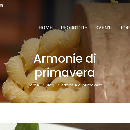
98
HOME
PRODOTTI
EVENTI
FOR
Armonie di
primavera
You are here:
Home
Blog
Armonie di primavera