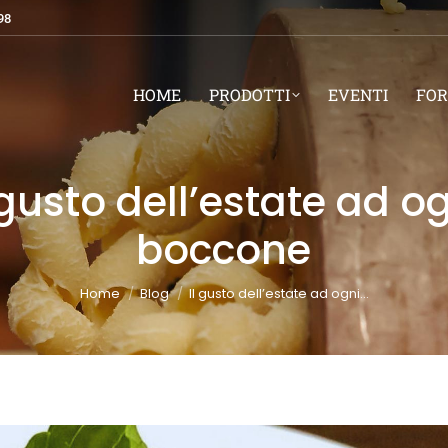
98
HOME
PRODOTTI
EVENTI
FOR
 gusto dell’estate ad o
boccone
You are here:
Home
Blog
Il gusto dell’estate ad ogni…