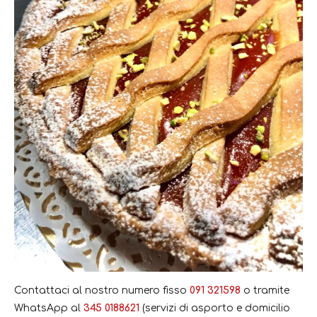
Contattaci al nostro numero fisso
091 321598
o tramite
WhatsApp al
345 0188621
(servizi di asporto e domicilio