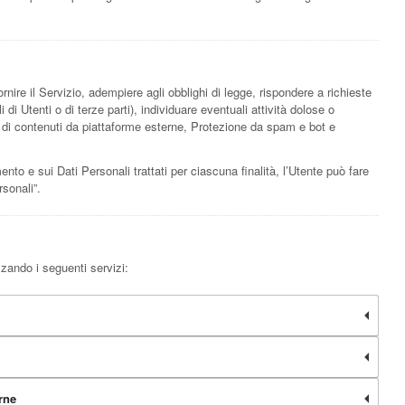
fornire il Servizio, adempiere agli obblighi di legge, rispondere a richieste
li di Utenti o di terze parti), individuare eventuali attività dolose o
e di contenuti da piattaforme esterne, Protezione da spam e bot e
mento e sui Dati Personali trattati per ciascuna finalità, l’Utente può fare
rsonali”.
izzando i seguenti servizi:
rne