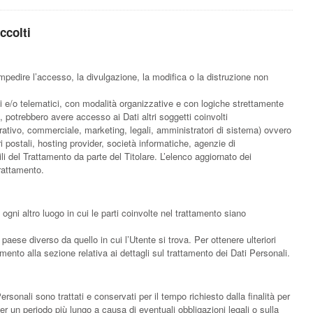
ccolti
impedire l’accesso, la divulgazione, la modifica o la distruzione non
ci e/o telematici, con modalità organizzative e con logiche strettamente
asi, potrebbero avere accesso ai Dati altri soggetti coinvolti
ativo, commerciale, marketing, legali, amministratori di sistema) ovvero
eri postali, hosting provider, società informatiche, agenzie di
del Trattamento da parte del Titolare. L’elenco aggiornato dei
rattamento.
n ogni altro luogo in cui le parti coinvolte nel trattamento siano
 paese diverso da quello in cui l’Utente si trova. Per ottenere ulteriori
imento alla sezione relativa ai dettagli sul trattamento dei Dati Personali.
onali sono trattati e conservati per il tempo richiesto dalla finalità per
er un periodo più lungo a causa di eventuali obbligazioni legali o sulla