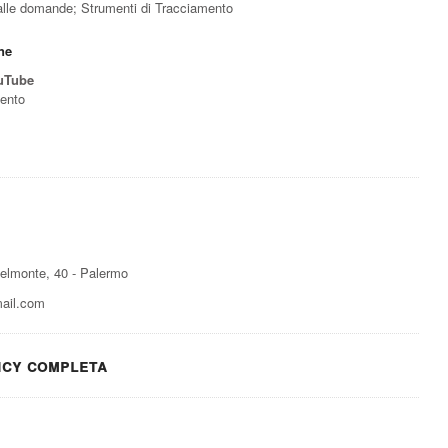
 alle domande; Strumenti di Tracciamento
ne
uTube
mento
 Belmonte, 40 - Palermo
ail.com
icy completa