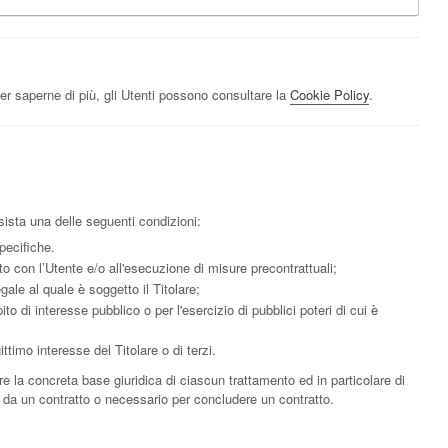
er saperne di più, gli Utenti possono consultare la
Cookie Policy
.
ussista una delle seguenti condizioni:
pecifiche.
to con l’Utente e/o all'esecuzione di misure precontrattuali;
ale al quale è soggetto il Titolare;
o di interesse pubblico o per l'esercizio di pubblici poteri di cui è
ttimo interesse del Titolare o di terzi.
e la concreta base giuridica di ciascun trattamento ed in particolare di
o da un contratto o necessario per concludere un contratto.