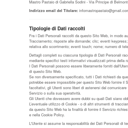
Mastro Pastaio di Gabriella Sodini - Via Principe di Belmon
Indirizzo email del Titolare:
infomastropastaio@gmail.co
Tipologie di Dati raccolti
Fra i Dati Personali raccolti da questo Sito Web, in modo aut
Tracciamento; risposte alle domande; clic; eventi keypress;
relativa allo scorrimento; eventi touch; nome; numero di tel
Dettagli completi su ciascuna tipologia di Dati Personali racc
mediante specifici testi informativi visualizzati prima della r
I Dati Personali possono essere liberamente forniti dall'Uten
di questo Sito Web.
Se non diversamente specificato, tutti i Dati richiesti da que
potrebbe essere impossibile per questo Sito Web fornire il S
facoltativi, gli Utenti sono liberi di astenersi dal comunicar
Servizio o sulla sua operatività.
Gli Utenti che dovessero avere dubbi su quali Dati siano obbli
L’eventuale utilizzo di Cookie - o di altri strumenti di traccia
da questo Sito Web ha la finalità di fornire il Servizio richies
e nella Cookie Policy.
L'Utente si assume la responsabilità dei Dati Personali di te