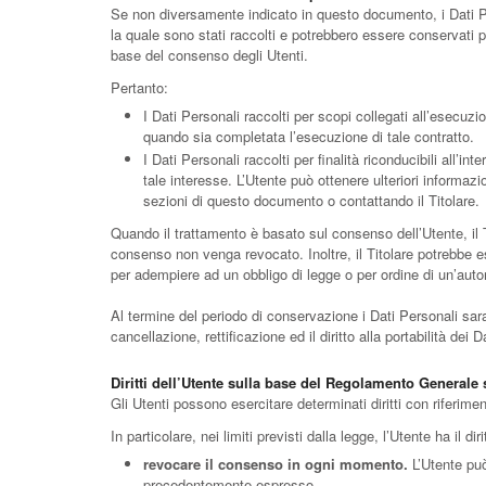
Se non diversamente indicato in questo documento, i Dati Pers
la quale sono stati raccolti e potrebbero essere conservati p
base del consenso degli Utenti.
Pertanto:
I Dati Personali raccolti per scopi collegati all’esecuzio
quando sia completata l’esecuzione di tale contratto.
I Dati Personali raccolti per finalità riconducibili all’i
tale interesse. L’Utente può ottenere ulteriori informazio
sezioni di questo documento o contattando il Titolare.
Quando il trattamento è basato sul consenso dell’Utente, il 
consenso non venga revocato. Inoltre, il Titolare potrebbe e
per adempiere ad un obbligo di legge o per ordine di un’autor
Al termine del periodo di conservazione i Dati Personali saran
cancellazione, rettificazione ed il diritto alla portabilità dei
Diritti dell’Utente sulla base del Regolamento Generale
Gli Utenti possono esercitare determinati diritti con riferiment
In particolare, nei limiti previsti dalla legge, l’Utente ha il diri
revocare il consenso in ogni momento.
L’Utente può
precedentemente espresso.