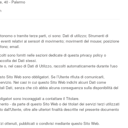
te, 40 - Palermo
m
onomo o tramite terze parti, ci sono: Dati di utilizzo; Strumenti di
 eventi relativi ai sensori di movimento; movimenti del mouse; posizione
efono; email.
olti sono forniti nelle sezioni dedicate di questa privacy policy o
accolta dei Dati stessi.
te o, nel caso di Dati di Utilizzo, raccolti automaticamente durante l'uso
sto Sito Web sono obbligatori. Se l’Utente rifiuta di comunicarli,
ervizio. Nei casi in cui questo Sito Web indichi alcuni Dati come
e tali Dati, senza che ciò abbia alcuna conseguenza sulla disponibilità del
gatori sono incoraggiati a contattare il Titolare.
mento - da parte di questo Sito Web o dei titolari dei servizi terzi utilizzati
to dall'Utente, oltre alle ulteriori finalità descritte nel presente documento
rzi ottenuti, pubblicati o condivisi mediante questo Sito Web.