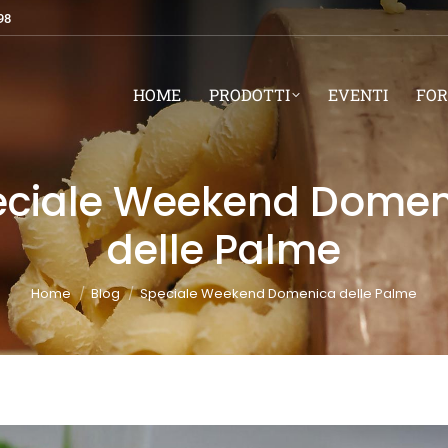
98
HOME
PRODOTTI
EVENTI
FOR
eciale Weekend Domen
delle Palme
You are here:
Home
Blog
Speciale Weekend Domenica delle Palme