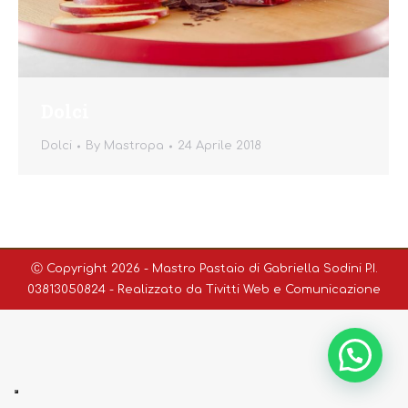
Dolci
Dolci
By
Mastropa
24 Aprile 2018
Ⓒ Copyright 2026 - Mastro Pastaio di Gabriella Sodini P.I.
03813050824 - Realizzato da
Tivitti Web e Comunicazione