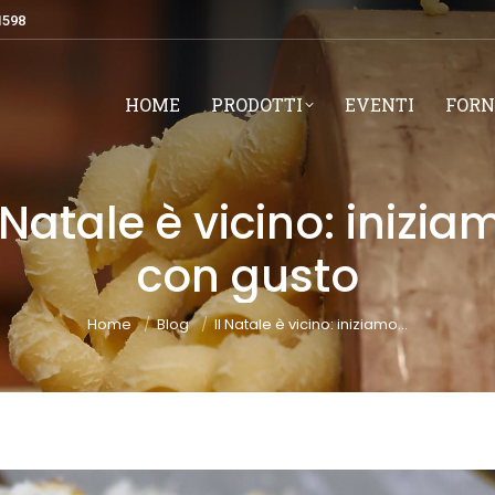
1598
HOME
PRODOTTI
EVENTI
FORN
l Natale è vicino: inizia
con gusto
You are here:
Home
Blog
Il Natale è vicino: iniziamo…