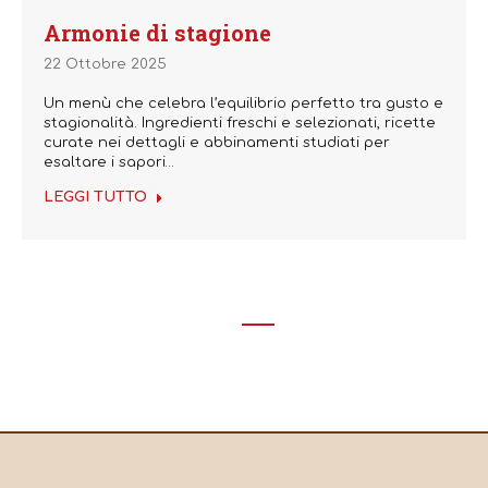
Armonie di stagione
22 Ottobre 2025
Un menù che celebra l’equilibrio perfetto tra gusto e
stagionalità. Ingredienti freschi e selezionati, ricette
curate nei dettagli e abbinamenti studiati per
esaltare i sapori…
LEGGI TUTTO
←
1
…
11
12
13
14
15
…
74
→