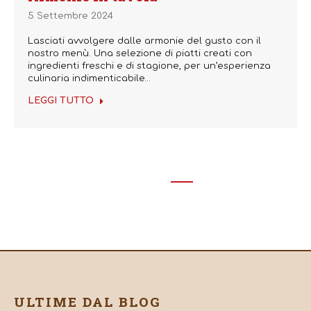
5 Settembre 2024
Lasciati avvolgere dalle armonie del gusto con il
nostro menù. Una selezione di piatti creati con
ingredienti freschi e di stagione, per un’esperienza
culinaria indimenticabile…
LEGGI TUTTO
←
1
…
25
26
27
28
29
…
74
→
ULTIME DAL BLOG