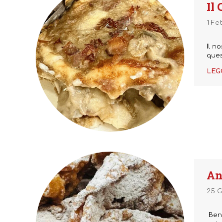
Il
1 Fe
Il n
ques
LEG
An
25 G
Benv