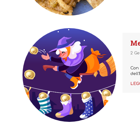
Me
2 Ge
Con 
dell
LEG