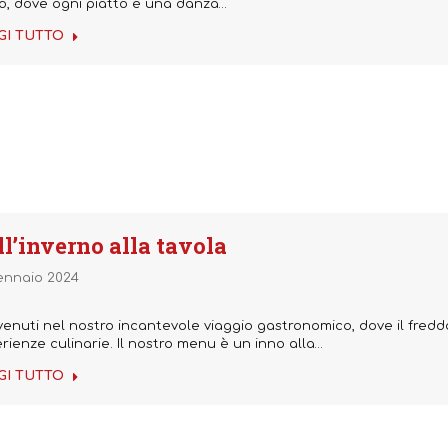
o, dove ogni piatto è una danza…
GI TUTTO
ll’inverno alla tavola
ennaio 2024
enuti nel nostro incantevole viaggio gastronomico, dove il freddo
rienze culinarie. Il nostro menu è un inno alla…
GI TUTTO