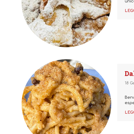
unic
LEG
Da
18 G
Benv
espe
LEG