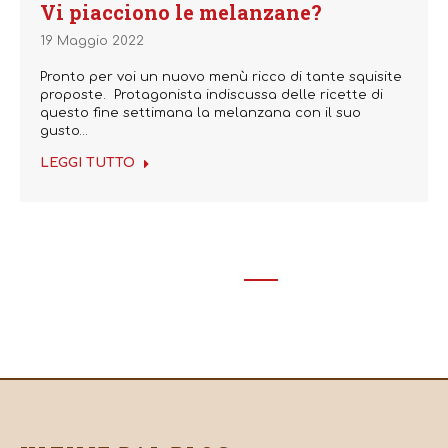
Vi piacciono le melanzane?
19 Maggio 2022
Pronto per voi un nuovo menù ricco di tante squisite
proposte. Protagonista indiscussa delle ricette di
questo fine settimana la melanzana con il suo
gusto…
LEGGI TUTTO
←
1
…
52
53
54
55
56
…
74
→