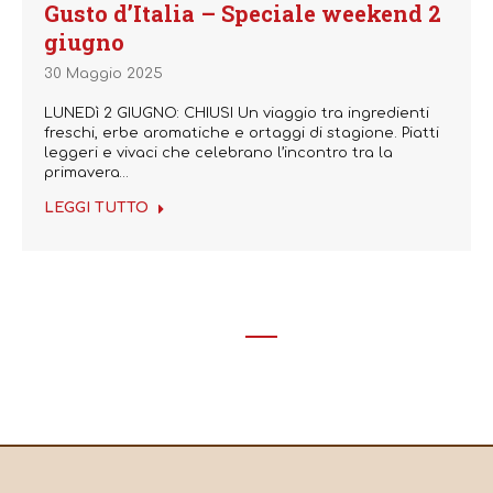
Gusto d’Italia – Speciale weekend 2
giugno
30 Maggio 2025
LUNEDì 2 GIUGNO: CHIUSI Un viaggio tra ingredienti
freschi, erbe aromatiche e ortaggi di stagione. Piatti
leggeri e vivaci che celebrano l’incontro tra la
primavera…
LEGGI TUTTO
←
1
…
16
17
18
19
20
…
74
→