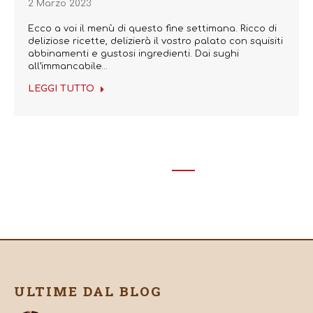
2 Marzo 2023
Ecco a voi il menù di questo fine settimana. Ricco di
deliziose ricette, delizierà il vostro palato con squisiti
abbinamenti e gustosi ingredienti. Dai sughi
all’immancabile…
LEGGI TUTTO
←
1
…
43
44
45
46
47
…
74
→
ULTIME DAL BLOG